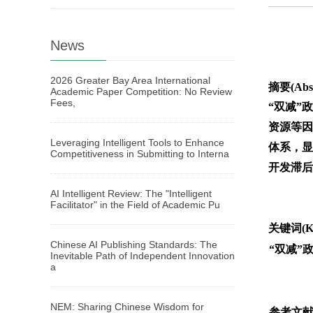
News
2026 Greater Bay Area International
摘要(Abst
Academic Paper Competition: No Review
Fees,
“双减”
资源等因
Leveraging Intelligent Tools to Enhance
体系，显
Competitiveness in Submitting to Interna
开发滞后
AI Intelligent Review: The "Intelligent
Facilitator" in the Field of Academic Pu
关键词(Ke
Chinese AI Publishing Standards: The
“双减”
Inevitable Path of Independent Innovation
a
NEM: Sharing Chinese Wisdom for
参考文献(R