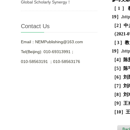
Global Scholarly Synergy！
［1］
19］.
htt
Contact Us
［2］中
（2021-0
Email：NEMPublishing@163.com
［3］教
19］.
htt
Tel(Beijing): 010-69313991；
［4］陈
010-58563191 ；010-58563176
［5］陈
［6］刘
［7］刘
［8］刘
［9］王
［10］
Back