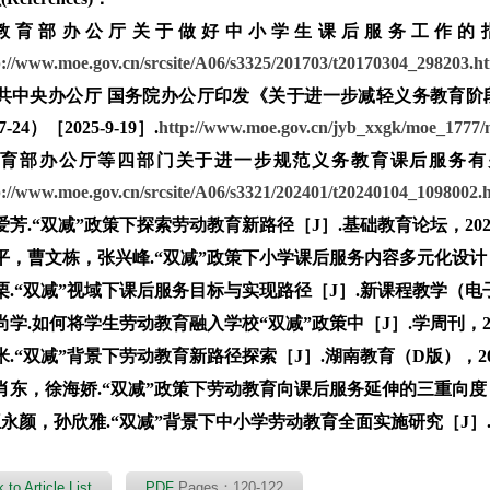
教育部办公厅关于做好中小学生课后服务工作的指导意见［EB/
p://www.moe.gov.cn/srcsite/A06/s3325/201703/t20170304_298203.h
共中央办公厅 国务院办公厅印发《关于进一步减轻义务教育阶段
7-24）［2025-9-19］.
http://www.moe.gov.cn/jyb_xxgk/moe_1777/
育部办公厅等四部门关于进一步规范义务教育课后服务有关工作的通知［
p://www.moe.gov.cn/srcsite/A06/s3321/202401/t20240104_1098002.
爱芳.“双减”政策下探索劳动教育新路径［J］.基础教育论坛，2022
平，曹文栋，张兴峰.“双减”政策下小学课后服务内容多元化设计［J］.
栗.“双减”视域下课后服务目标与实现路径［J］.新课程教学（电子版），
尚学.如何将学生劳动教育融入学校“双减”政策中［J］.学周刊，2023
米.“双减”背景下劳动教育新路径探索［J］.湖南教育（D版），2022（
肖东，徐海娇.“双减”政策下劳动教育向课后服务延伸的三重向度［J］
王永颜，孙欣雅.“双减”背景下中小学劳动教育全面实施研究［J］.教育评
 to Article List
PDF
Pages：120-122