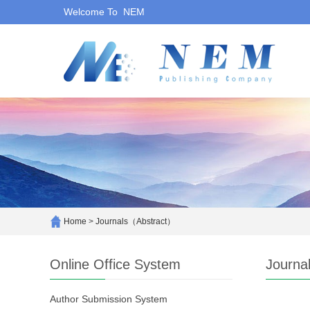
Welcome To NEM
Home
>
Journals（Abstract）
Online Office System
Journa
Author Submission System