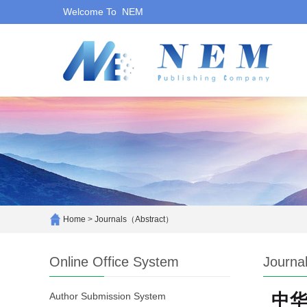
Welcome To NEM
Home
>
Journals（Abstract）
Online Office System
Journa
Author Submission System
中