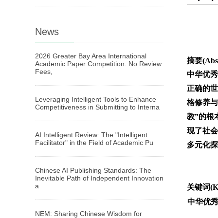
News
2026 Greater Bay Area International
摘要(Abst
Academic Paper Competition: No Review
Fees,
中华优秀
正确的世
Leveraging Intelligent Tools to Enhance
格修养与
Competitiveness in Submitting to Interna
教”的根
现了社会
AI Intelligent Review: The "Intelligent
Facilitator" in the Field of Academic Pu
多元化探
Chinese AI Publishing Standards: The
Inevitable Path of Independent Innovation
a
关键词(Ke
中华优
NEM: Sharing Chinese Wisdom for