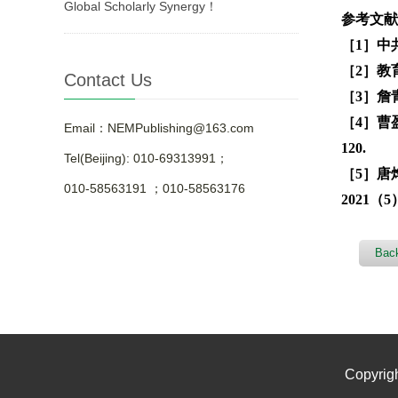
Global Scholarly Synergy！
参考文献(R
［1］中
［2］教
Contact Us
［3］詹
［4］曹
Email：NEMPublishing@163.com
120.
Tel(Beijing): 010-69313991；
［5］唐
010-58563191 ；010-58563176
2021（5
Back
Copyrig