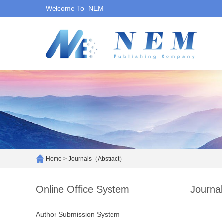
Welcome To NEM
Home
>
Journals（Abstract）
Online Office System
Journa
Author Submission System