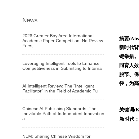
News
2026 Greater Bay Area International
摘要(Abst
Academic Paper Competition: No Review
Fees,
新时代背
键举措。
Leveraging Intelligent Tools to Enhance
同育人效
Competitiveness in Submitting to Interna
脱节、保
径，为高
AI Intelligent Review: The "Intelligent
Facilitator" in the Field of Academic Pu
Chinese AI Publishing Standards: The
关键词(Ke
Inevitable Path of Independent Innovation
a
新时代
NEM: Sharing Chinese Wisdom for