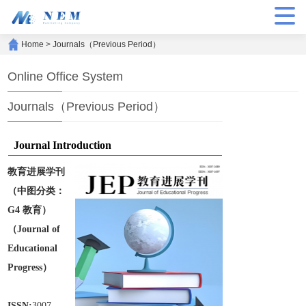
Home
>
Journals（Previous Period）
Online Office System
Journals（Previous Period）
Journal Introduction
教育进展学刊
（中图分类：
G4 教育）
（Journal of
Educational
Progress）
ISSN:
3007-