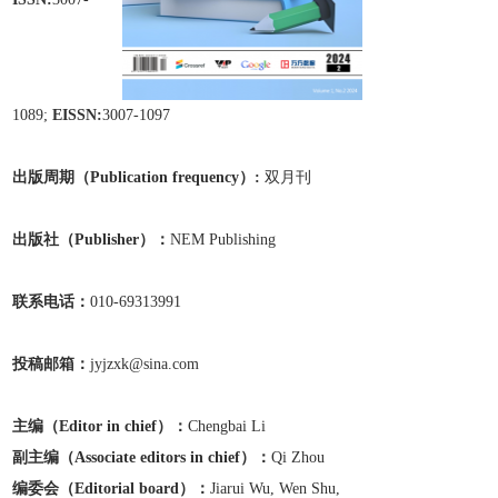
1089;
EISSN:
3007-1097
出版周期（Publication frequen
cy）:
双月刊
出版
社
（Publisher）：
NEM Publishing
联系电话：
010-69313991
投稿邮箱：
jyjzxk@sina.com
主编（Editor in chief）：
Chengbai Li
副主编
（Associate editors in chief）
：
Qi Zhou
编委会（Editorial board）：
Jiarui Wu, Wen Shu,