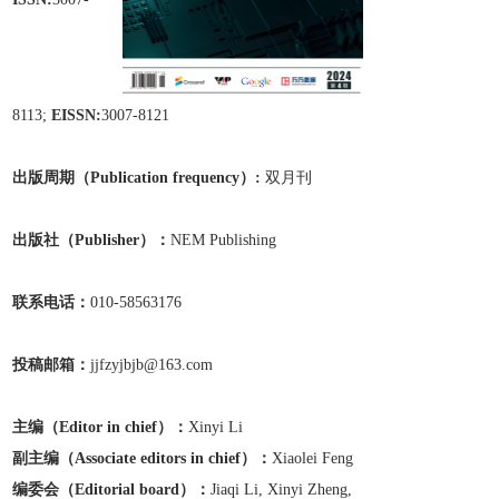
8113;
EISSN:
3007-8121
出版周期（Publication frequen
cy）:
双月刊
出版
社
（Publisher）：
NEM Publishing
联系电话：
010-58563176
投稿邮箱：
jjfzyjbjb@163.com
主编（Editor in chief）：
Xinyi Li
副主编
（Associate editors in chief）
：
Xiaolei Feng
编委会（Editorial board）：
Jiaqi Li, Xinyi Zheng,