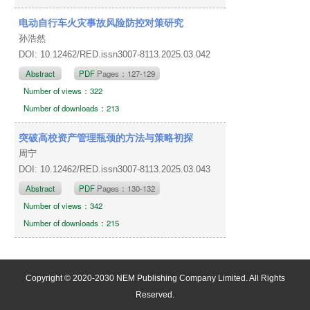
电动自行车火灾事故风险防控对策研究
孙浩然
DOI: 10.12462/RED.issn3007-8113.2025.03.042
Abstract
PDF
Pages：127-129
Number of views：322
Number of downloads：213
突破高校资产管理瓶颈的方法与策略初探
周宁
DOI: 10.12462/RED.issn3007-8113.2025.03.043
Abstract
PDF
Pages：130-132
Number of views：342
Number of downloads：215
Copyright © 2020-2030 NEM Publishing Company Limited. All Rights
Reserved.