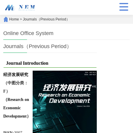
Home
>
Journals（Previous Period）
Online Office System
Journals（Previous Period）
Journal Introduction
经济发展研究
（中图分类：
F）
（Research on
Economic
Development）
ISSN:
3007-