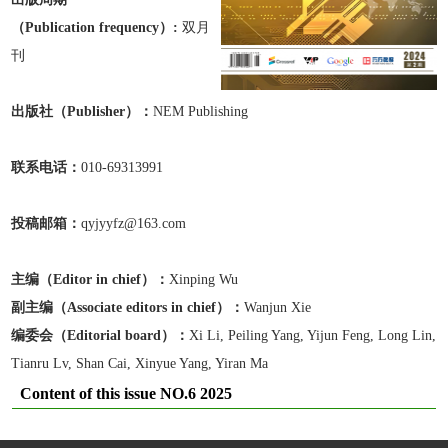
（Publication frequen
cy）:
双月
刊
出版
社
（Publisher）：
NEM Publishing
联系电话：
010-69313991
投稿邮箱：
qyjyyfz@163.com
主编（Editor in chief）：
Xinping Wu
副主编
（Associate editors in chief）
：
Wanjun Xie
编委会（Editorial board）：
Xi Li, Peiling Yang, Yijun Feng, Long Lin,
Tianru Lv, Shan Cai, Xinyue Yang, Yiran Ma
Content of this issue NO.6 2025