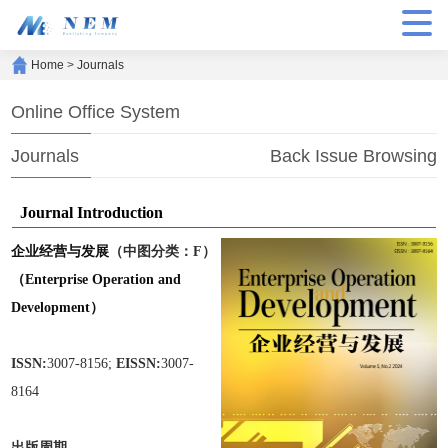
Home
>
Journals
Online Office System
Journals
Back Issue Browsing
Journal Introduction
企业经营与发展
（中图分类：F）
（Enterprise Operation and
Development）
ISSN:
3007-8156;
EISSN:
3007-
8164
出版周期