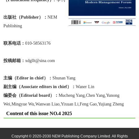
出版
社
（Publisher）：
NEM
Publishing
联系电话：
010-58563176
投稿邮箱：
xdgllt@sina.com
主编（Editor in chief）：
Shunan Yang
副主编
（Associate editors in chief）
：
Waner Lin
编委会（Editorial board）：
Mucheng Yang,Chen Yang,Yunong
Wei,Mingyue Wu,Wanwan Liao,Yixuan Li,Feng Gao,Yujiang Zheng
Content of this issue NO.4 2025
Copyright © 2020-2030 NEM Publishing Company Limited. All Rights