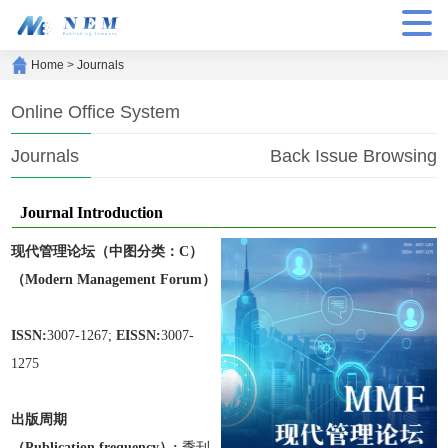
Home
>
Journals
Online Office System
Journals
Back Issue Browsing
Journal Introduction
现代管理论坛
（中图分类：C）
（Modern Management Forum）
ISSN:
3007-1267;
EISSN:
3007-
1275
出版周期
（Publication frequen
cy）:
季刊