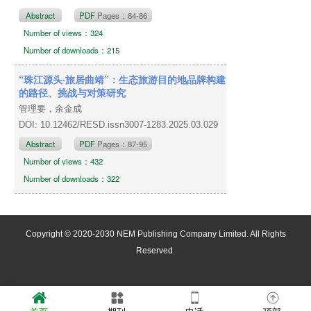
Abstract
PDF
Pages：84-86
Number of views：324
Number of downloads：215
“珠江源头·旅居曲靖”：生态旅游目的地品牌构建
的路径、挑战与对策研究
管理要，余金成
DOI: 10.12462/RESD.issn3007-1283.2025.03.029
Abstract
PDF
Pages：87-95
Number of views：432
Number of downloads：322
Copyright © 2020-2030 NEM Publishing Company Limited. All Rights
Reserved.