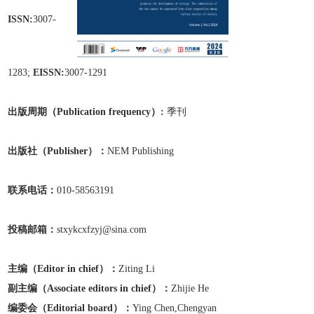
ISSN:
3007-
1283;
EISSN:
3007-1291
出版周期（Publication frequen
cy）:
季刊
出版
社
（Publisher）：
NEM Publishing
联系电话：
010-58563191
投稿邮箱：
stxykcxfzyj@sina.com
主编（Editor in chief）：
Ziting Li
副主编
（Associate editors in chief）
：
Zhijie He
编委会（Editorial board）：
Ying Chen,Chengyan