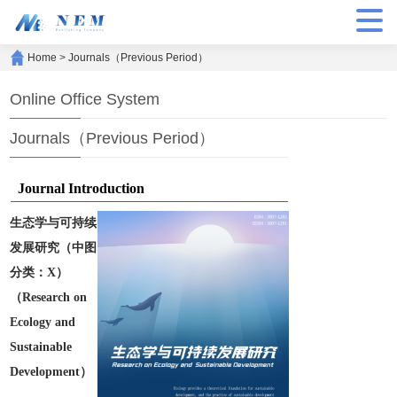
Home
>
Journals（Previous Period）
Online Office System
Journals（Previous Period）
Journal Introduction
生态学与可持续
发展研究
（中图
分类：X）
（Research on
Ecology and
Sustainable
Development）