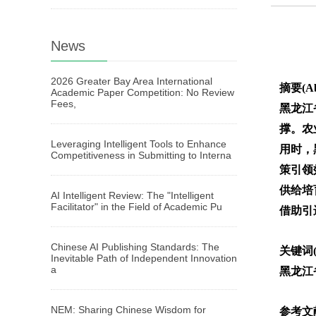
News
2026 Greater Bay Area International
摘要(Ab
Academic Paper Competition: No Review
Fees,
黑龙江
撑。农
Leveraging Intelligent Tools to Enhance
用时，
Competitiveness in Submitting to Interna
策引领
供给培
AI Intelligent Review: The "Intelligent
Facilitator" in the Field of Academic Pu
借助引
Chinese AI Publishing Standards: The
关键词(
Inevitable Path of Independent Innovation
a
黑龙江
NEM: Sharing Chinese Wisdom for
参考文献(