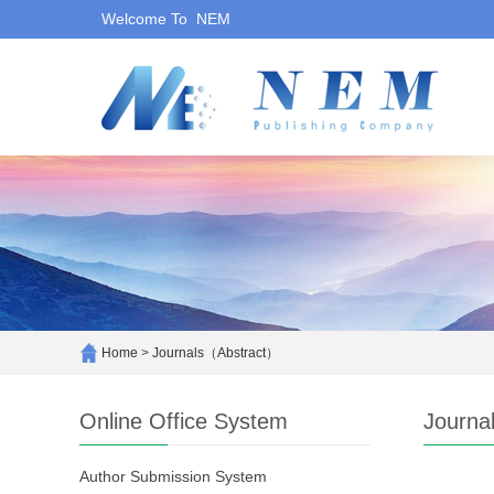
Welcome To NEM
Home
>
Journals（Abstract）
Online Office System
Journa
Author Submission System