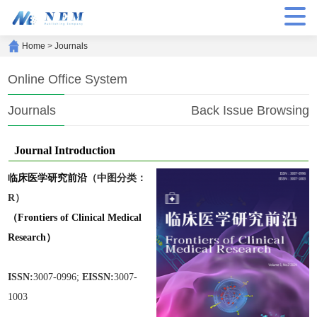
Home
>
Journals
Online Office System
Journals
Back Issue Browsing
Journal Introduction
临床医学研究前沿
（中图分类：
R）
（Frontiers of Clinical Medical
Research）
ISSN:
3007-0996;
EISSN:
3007-
1003