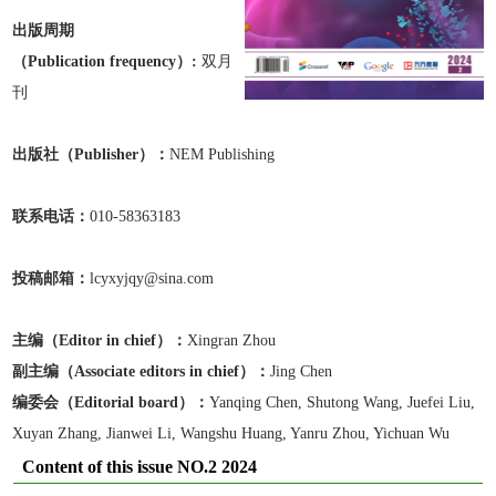
出版周期
（Publication frequen
cy）:
双月
刊
出版
社
（Publisher）：
NEM Publishing
联系电话：
010-58363183
投稿邮箱：
lcyxyjqy@sina.com
主编（Editor in chief）：
Xingran Zhou
副主编
（Associate editors in chief）
：
Jing Chen
编委会（Editorial board）：
Yanqing Chen, Shutong Wang, Juefei Liu,
Xuyan Zhang, Jianwei Li, Wangshu Huang, Yanru Zhou, Yichuan Wu
Content of this issue NO.2 2024