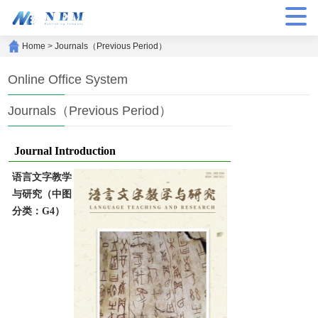
Home
>
Journals（Previous Period）
Online Office System
Journals（Previous Period）
Journal Introduction
语言文字教学
与研究（中图
分类：G4）