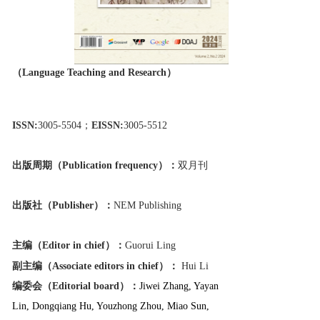
（Language Teaching and Research）
ISSN:
3005-5504；
EISSN:
3005-5512
出版周期（Publication frequency）：
双月刊
出版社（Publisher）：
NEM Publishing
主编（Editor in chief）：
Guorui Ling
副主编
（Associate editors in chief）
：
Hui Li
编委会（Editorial board）：
Jiwei Zhang, Yayan
Lin, Dongqiang Hu, Youzhong Zhou, Miao Sun,