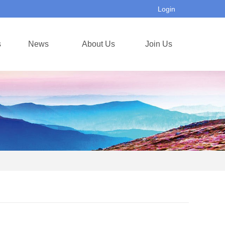
Login
s
News
About Us
Join Us