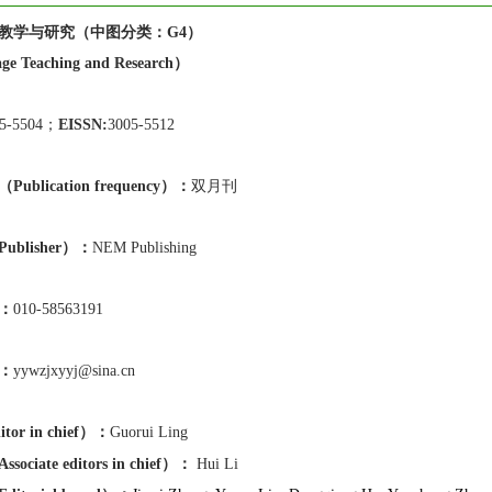
教学与研究（中图分类：G4）
e Teaching and Research）
05-5504；
EISSN:
3005-5512
blication frequency）：
双月刊
blisher）：
NEM Publishing
：
0
10-58563191
：
yywzjxyyj@sina.cn
or in chief）：
Guorui Ling
ssociate editors in chief）
：
Hui Li