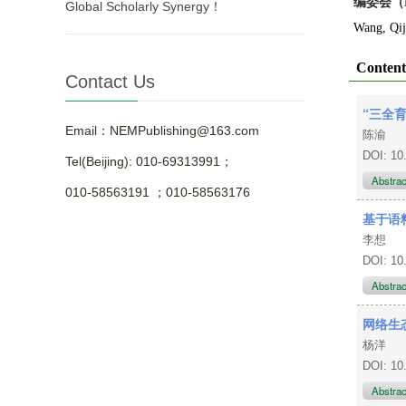
编委会（Ed
Global Scholarly Synergy！
Wang, Qij
Content
Contact Us
“三全
Email：NEMPublishing@163.com
陈渝
DOI: 10
Tel(Beijing): 010-69313991；
Abstra
010-58563191 ；010-58563176
基于语
李想
DOI: 10
Abstra
网络生
杨洋
DOI: 10
Abstra