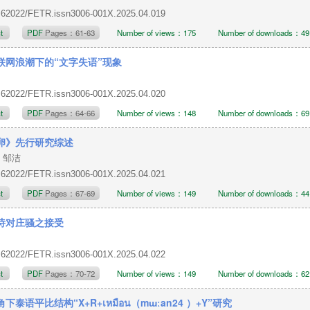
.62022/FETR.issn3006-001X.2025.04.019
ct
PDF
Pages：61-63
Number of views：175
Number of downloads：49
联网浪潮下的“文字失语”现象
.62022/FETR.issn3006-001X.2025.04.020
ct
PDF
Pages：64-66
Number of views：148
Number of downloads：69
卵》先行研究综述
，邹洁
.62022/FETR.issn3006-001X.2025.04.021
ct
PDF
Pages：67-69
Number of views：149
Number of downloads：44
诗对庄骚之接受
.62022/FETR.issn3006-001X.2025.04.022
ct
PDF
Pages：70-72
Number of views：149
Number of downloads：62
下泰语平比结构“X+R+เหมือน（mɯːan24 ）+Y”研究