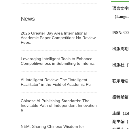
语言文字
（Languag
News
ISSN:
30
2026 Greater Bay Area International
Academic Paper Competition: No Review
Fees,
出版周期（Pu
Leveraging Intelligent Tools to Enhance
Competitiveness in Submitting to Interna
出版社（Pu
AI Intelligent Review: The "Intelligent
联系电
话
Facilitator" in the Field of Academic Pu
投稿邮箱
Chinese AI Publishing Standards: The
Inevitable Path of Independent Innovation
a
主编（Edit
副主编
（A
NEM: Sharing Chinese Wisdom for