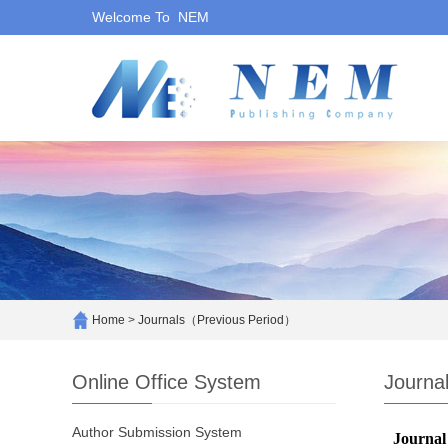
Welcome To NEM
Home
>
Journals（Previous Period）
Online Office System
Journa
Author Submission System
Journal