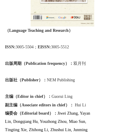
（Language Teaching and Research）
ISSN:
3005-5504；
EISSN:
3005-5512
出版周期（Publication frequency）：
双月刊
出版社（Publisher）：
NEM Publishing
主编（Editor in chief）：
Guorui Ling
副主编
（Associate editors in chief）
：
Hui Li
编委会（Editorial board）：
Jiwei Zhang, Yayan
Lin, Dongqiang Hu, Youzhong Zhou, Miao Sun,
Tingting Xie, Zhihong Li, Zhushui Lin, Junming