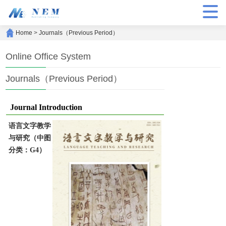
Home
>
Journals（Previous Period）
Online Office System
Journals（Previous Period）
Journal Introduction
语言文字教学
与研究（中图
分类：G4）