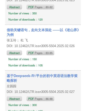
DOI: 10.12462/LTR.issn3005-5504.2025.02.025
Abstract
PDF
Pages：80-82
Number of views：350
Number of downloads：120
借助关键语句，走向文本深处 ——以《老山界》
为例
张玉玲； 杜 飞
DOI: 10.12462/LTR.issn3005-5504.2025.02.026
Abstract
PDF
Pages：83-85
Number of views：150
Number of downloads：105
基于Deepseek-R1平台的初中英语语法教学策
略探析
左园园
DOI: 10.12462/LTR.issn3005-5504.2025.02.027
Abstract
PDF
Pages：86-88
Number of views：300
Number of downloads：150