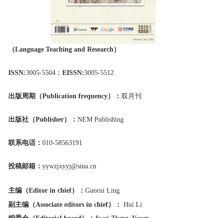
（Language Teaching and Research）
ISSN:
3005-5504；
EISSN:
3005-5512
出版周期（Publication frequency）：
双月刊
出版社（Publisher）：
NEM Publishing
联系电
话：
010-58563191
投稿邮箱：
yywzjxyyj@sina.cn
主编（Editor in chief）：
Guorui Ling
副主编
（Associate editors in chief）
：
Hui Li