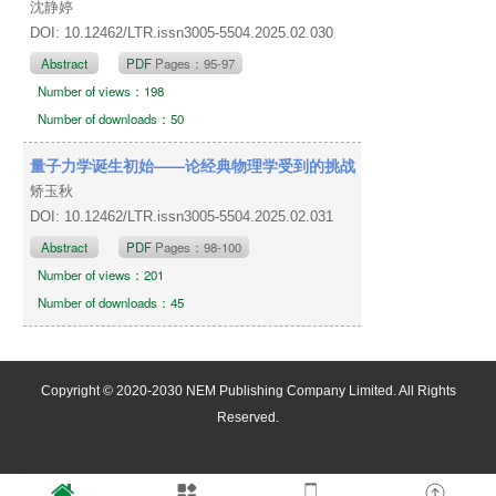
沈静婷
DOI: 10.12462/LTR.issn3005-5504.2025.02.030
Abstract
PDF
Pages：95-97
Number of views：198
Number of downloads：50
量子力学诞生初始——论经典物理学受到的挑战
矫玉秋
DOI: 10.12462/LTR.issn3005-5504.2025.02.031
Abstract
PDF
Pages：98-100
Number of views：201
Number of downloads：45
Copyright © 2020-2030 NEM Publishing Company Limited. All Rights
Reserved.