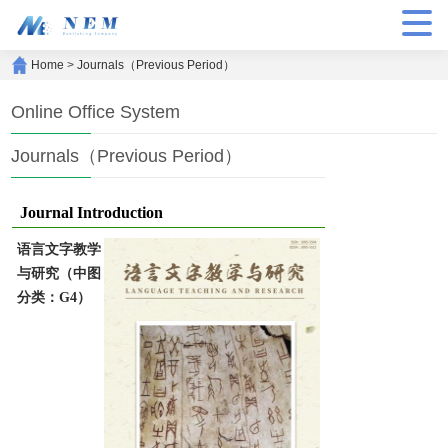
Home
>
Journals（Previous Period）
Online Office System
Journals（Previous Period）
Journal Introduction
语言文字教学
与研究（中图
分类：G4）